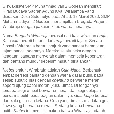
Siswa-siswi SMP Muhammadiyah 2 Godean mengikuti
Kirab Budaya Sadran Agung Kyai Wirajamba yang
diadakan Desa Sidomulyo pada Ahad, 12 Maret 2023. SMP
Muhammadiyah 2 Godean menampilkan Bregada Prajurit
Wirabraja dengan pakaian khas warna merahnya.
Nama
Bregada Wirabraja
berasal dari kata
wira
dan
braja
.
Kata
wira
berarti berani, dan
braja
berarti tajam. Secara
filosofis Wirabraja berarti prajurit yang sangat berani dan
tajam panca inderanya. Mereka selalu peka dengan
keadaan, pantang menyerah dalam membela kebenaran,
dan pantang mundur sebelum musuh dikalahkan.
Klebet
prajurit Wirabraja adalah
Gula-klapa
. Berbentuk
empat persegi panjang dengan warna dasar putih, pada
setiap sudut dihias dengan
chentung
berwarna merah
seperti ujung cabai merah (kuku Bima). Di tengahnya
terdapat segi empat berwarna merah dan segi delapan
berwarna putih pada bagian dalamnya.
Gula-klapa
berasal
dari kata gula dan kelapa. Gula yang dimaksud adalah gula
Jawa yang berwarna merah. Sedang kelapa berwarna
putih.
Klebet
ini memiliki makna bahwa Wirabraja adalah