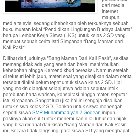
dari media
internet
maupun
media televisi sedang dihebohkan oleh terkuaknya sebuah
buku muatan lokal “Pendidikan Lingkungan Budaya Jakarta”
berupa Lembar Kerja Siswa (LKS) untuk kelas 2 SD yang
memuat sebuah cerita Istri Simpanan “Bang Maman dari
Kali Pasir”.
Dilihat dari judulnya “Bang Maman Dari Kali Pasir”, sekilas
memang tidak ada yang aneh dan bakal menimbulkan
kehebohan hingga Kemendikbud bereaksi. Namun setelah
di telusuri lebih jauh, materi soal yang disajikan dalam cerita
tersebut dinilai belum tepat untuk siswa kelas 2 SD. Hal
yang makin diangkat selanjutnya adalah seputar intrik
perebutan harta warisan, konspirasi hingga materi seputar
istri simpanan. Sangat lucu jika hal ini sengaja disajikan
untuk siswa kelas 2 SD. Bahkan untuk siswa menengah
seperti siswa
SMP Muhammadiyah 2 Godean
inipun,
pastinya akan sulit untuk menemukan nilai luhur dan bijak
yang bisa didapat dari kisah “Bang Maman dari Kali Pasir”
ini. Secara tidak langsung, para siswa SD yang menghapal