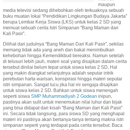
maupun
media televisi sedang dihebohkan oleh terkuaknya sebuah
buku muatan lokal “Pendidikan Lingkungan Budaya Jakarta”
berupa Lembar Kerja Siswa (LKS) untuk kelas 2 SD yang
memuat sebuah cerita Istri Simpanan “Bang Maman dari
Kali Pasir”.
Dilihat dari judulnya “Bang Maman Dari Kali Pasir”, sekilas
memang tidak ada yang aneh dan bakal menimbulkan
kehebohan hingga Kemendikbud bereaksi. Namun setelah
di telusuri lebih jauh, materi soal yang disajikan dalam cerita
tersebut dinilai belum tepat untuk siswa kelas 2 SD. Hal
yang makin diangkat selanjutnya adalah seputar intrik
perebutan harta warisan, konspirasi hingga materi seputar
istri simpanan. Sangat lucu jika hal ini sengaja disajikan
untuk siswa kelas 2 SD. Bahkan untuk siswa menengah
seperti siswa
SMP Muhammadiyah 2 Godean
inipun,
pastinya akan sulit untuk menemukan nilai luhur dan bijak
yang bisa didapat dari kisah “Bang Maman dari Kali Pasir”
ini. Secara tidak langsung, para siswa SD yang menghapal
materi ini pastinya akan bertanya-tanya tentang makna istri
simpanan seperti yang terdapat pada cerita tersebut. Baca