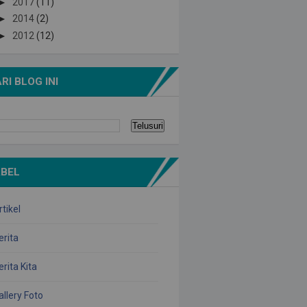
►
2017
(11)
►
2014
(2)
►
2012
(12)
RI BLOG INI
ABEL
rtikel
erita
erita Kita
allery Foto