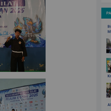
PA
Bi
M
K
Al