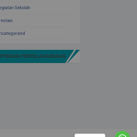
egiatan Sekolah
restasi
ncategorized
APORKAN PENYALAHGUNAAN