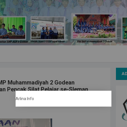
A
 SMP Muhammadiyah 2 Godean
an Pencak Silat Pelajar se-Sleman
Arlina Info