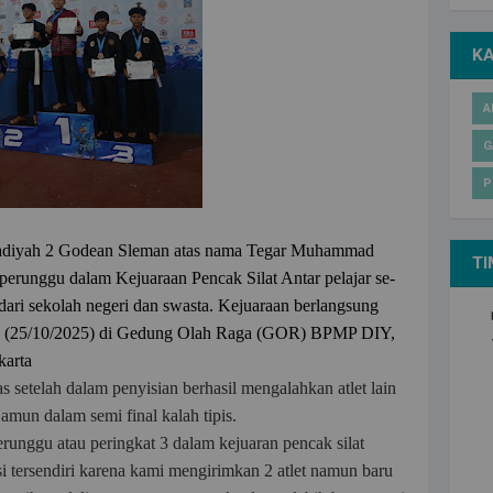
K
A
G
P
madiyah 2 Godean Sleman atas nama Tegar Muhammad
TI
perunggu dalam Kejuaraan Pencak Silat Antar pelajar se-
ari sekolah negeri dan swasta. Kejuaraan berlangsung
tu (25/10/2025) di Gedung Olah Raga (GOR) BPMP DIY,
karta
as setelah dalam penyisian berhasil mengalahkan atlet lain
amun dalam semi final kalah tipis.
runggu atau peringkat 3 dalam kejuaran pencak silat
asi tersendiri karena kami mengirimkan 2 atlet namun baru