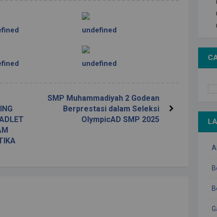
fined
undefined
CA
fined
undefined
SMP Muhammadiyah 2 Godean
ING
Berprestasi dalam Seleksi
ADLET
OlympicAD SMP 2025
L
AM
TIKA
A
B
B
G