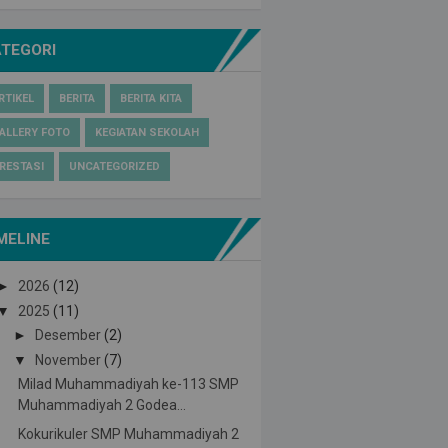
ATEGORI
RTIKEL
BERITA
BERITA KITA
ALLERY FOTO
KEGIATAN SEKOLAH
RESTASI
UNCATEGORIZED
MELINE
►
2026
(12)
▼
2025
(11)
►
Desember
(2)
▼
November
(7)
Milad Muhammadiyah ke-113 SMP
Muhammadiyah 2 Godea...
Kokurikuler SMP Muhammadiyah 2