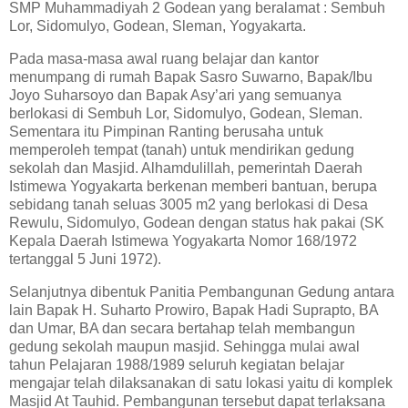
SMP Muhammadiyah 2 Godean yang beralamat : Sembuh
Lor, Sidomulyo, Godean, Sleman, Yogyakarta.
Pada masa-masa awal ruang belajar dan kantor
menumpang di rumah Bapak Sasro Suwarno, Bapak/Ibu
Joyo Suharsoyo dan Bapak Asy’ari yang semuanya
berlokasi di Sembuh Lor, Sidomulyo, Godean, Sleman.
Sementara itu Pimpinan Ranting berusaha untuk
memperoleh tempat (tanah) untuk mendirikan gedung
sekolah dan Masjid. Alhamdulillah, pemerintah Daerah
Istimewa Yogyakarta berkenan memberi bantuan, berupa
sebidang tanah seluas 3005 m2 yang berlokasi di Desa
Rewulu, Sidomulyo, Godean dengan status hak pakai (SK
Kepala Daerah Istimewa Yogyakarta Nomor 168/1972
tertanggal 5 Juni 1972).
Selanjutnya dibentuk Panitia Pembangunan Gedung antara
lain Bapak H. Suharto Prowiro, Bapak Hadi Suprapto, BA
dan Umar, BA dan secara bertahap telah membangun
gedung sekolah maupun masjid. Sehingga mulai awal
tahun Pelajaran 1988/1989 seluruh kegiatan belajar
mengajar telah dilaksanakan di satu lokasi yaitu di komplek
Masjid At Tauhid. Pembangunan tersebut dapat terlaksana