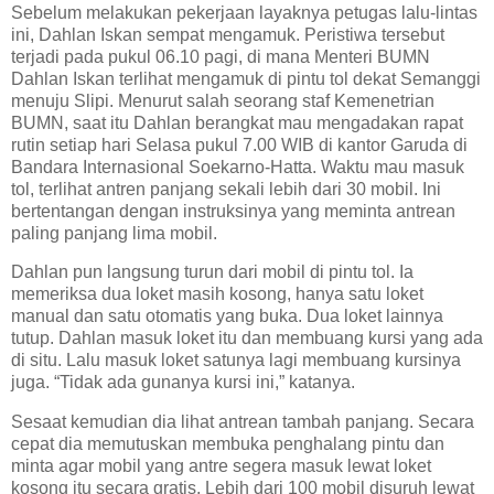
Sebelum melakukan pekerjaan layaknya petugas lalu-lintas
ini, Dahlan Iskan sempat mengamuk. Peristiwa tersebut
terjadi pada pukul 06.10 pagi, di mana Menteri BUMN
Dahlan Iskan terlihat mengamuk di pintu tol dekat Semanggi
menuju Slipi. Menurut salah seorang staf Kemenetrian
BUMN, saat itu Dahlan berangkat mau mengadakan rapat
rutin setiap hari Selasa pukul 7.00 WIB di kantor Garuda di
Bandara Internasional Soekarno-Hatta. Waktu mau masuk
tol, terlihat antren panjang sekali lebih dari 30 mobil. Ini
bertentangan dengan instruksinya yang meminta antrean
paling panjang lima mobil.
Dahlan pun langsung turun dari mobil di pintu tol. Ia
memeriksa dua loket masih kosong, hanya satu loket
manual dan satu otomatis yang buka. Dua loket lainnya
tutup. Dahlan masuk loket itu dan membuang kursi yang ada
di situ. Lalu masuk loket satunya lagi membuang kursinya
juga. “Tidak ada gunanya kursi ini,” katanya.
Sesaat kemudian dia lihat antrean tambah panjang. Secara
cepat dia memutuskan membuka penghalang pintu dan
minta agar mobil yang antre segera masuk lewat loket
kosong itu secara gratis. Lebih dari 100 mobil disuruh lewat