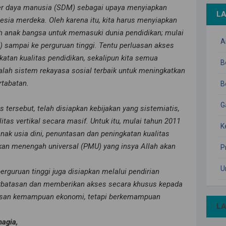
 daya manusia (SDM) sebagai upaya menyiapkan
L
nesia merdeka. Oleh karena itu, kita harus menyiapkan
h anak bangsa untuk memasuki dunia pendidikan; mulai
A
D) sampai ke perguruan tinggi. Tentu perluasan akses
katan kualitas pendidikan, sekalipun kita semua
B
ah sistem rekayasa sosial terbaik untuk meningkatkan
rtabatan.
B
G
ersebut, telah disiapkan kebijakan yang sistemiatis,
tas vertikal secara masif. Untuk itu, mulai tahun 2011
K
anak usia dini, penuntasan dan peningkatan kualitas
ikan menengah universal (PMU) yang insya Allah akan
P
U
erguruan tinggi juga disiapkan melalui pendirian
perbatasan dan memberikan akses secara khusus kepada
tasan kemampuan ekonomi, tetapi berkemampuan
L
hagia,