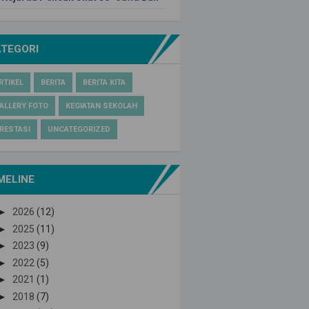
ATEGORI
RTIKEL
BERITA
BERITA KITA
ALLERY FOTO
KEGIATAN SEKOLAH
RESTASI
UNCATEGORIZED
MELINE
►
2026
(12)
►
2025
(11)
►
2023
(9)
►
2022
(5)
►
2021
(1)
►
2018
(7)