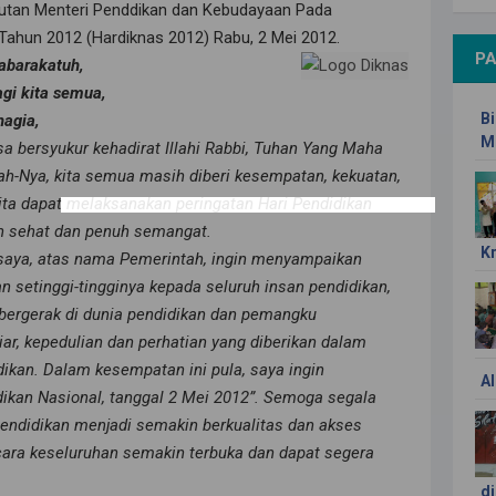
mbutan Menteri Penddikan dan Kebudayaan Pada
 Tahun 2012 (Hardiknas 2012) Rabu, 2 Mei 2012.
PA
abarakatuh,
gi kita semua,
Bi
hagia,
M
sa bersyukur kehadirat Illahi Rabbi, Tuhan Yang Maha
ah-Nya, kita semua masih diberi kesempatan, kekuatan,
ita dapat melaksanakan peringatan Hari Pendidikan
n sehat dan penuh semangat.
K
n saya, atas nama Pemerintah, ingin menyampaikan
 setinggi-tingginya kepada seluruh insan pendidikan,
 bergerak di dunia pendidikan dan pemangku
iar, kepedulian dan perhatian yang diberikan dalam
an. Dalam kesempatan ini pula, saya ingin
Al
ikan Nasional, tanggal 2 Mei 2012”. Semoga segala
pendidikan menjadi semakin berkualitas dan akses
ecara keseluruhan semakin terbuka dan dapat segera
di