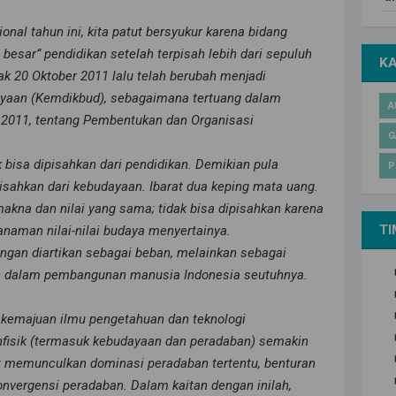
nal tahun ini, kita patut bersyukur karena bidang
besar” pendidikan setelah terpisah lebih dari sepuluh
K
jak 20 Oktober 2011 lalu telah berubah menjadi
yaan (Kemdikbud), sebagaimana tertuang dalam
A
 2011, tentang Pembentukan dan Organisasi
G
bisa dipisahkan dari pendidikan. Demikian pula
P
pisahkan dari kebudayaan. Ibarat dua keping mata uang.
akna dan nilai yang sama; tidak bisa dipisahkan karena
TI
naman nilai-nilai budaya menyertainya.
ngan diartikan sebagai beban, melainkan sebagai
 dalam pembangunan manusia Indonesia seutuhnya.
kemajuan ilmu pengetahuan dan teknologi
nfisik (termasuk kebudayaan dan peradaban) semakin
but memunculkan dominasi peradaban tertentu, benturan
nvergensi peradaban. Dalam kaitan dengan inilah,