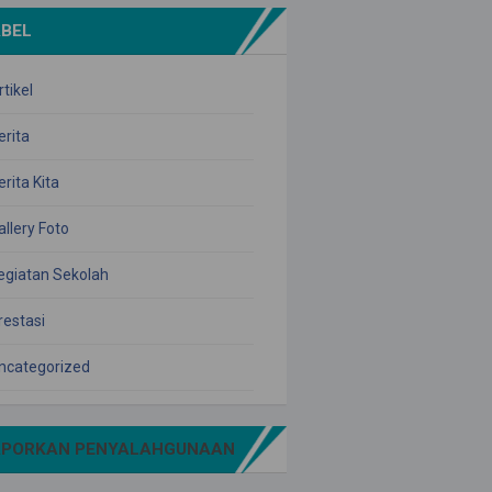
ABEL
rtikel
erita
erita Kita
allery Foto
egiatan Sekolah
restasi
ncategorized
APORKAN PENYALAHGUNAAN