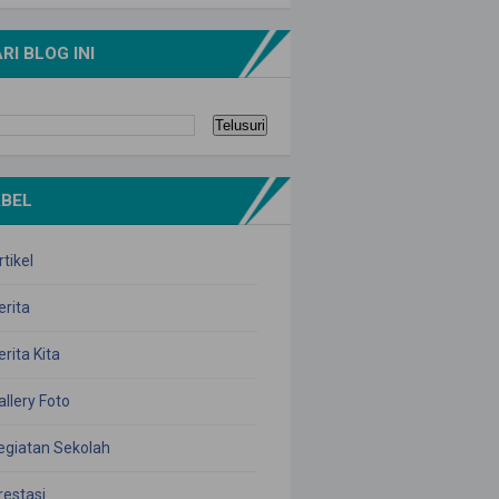
RI BLOG INI
ABEL
rtikel
erita
erita Kita
allery Foto
egiatan Sekolah
restasi