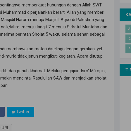
dan pentingnya memperkuat hubungan dengan Allah SWT
abi Muhammad diperjalankan berarti Allah yang memberi
K
asjidil Haram menuju Masjidil Aqso di Palestina yang
 naik/Mi’roj menuju langit 7 menuju Sidratul Muntaha dan
A
erima perintah Sholat 5 waktu selama sehari sebagai
G
ndi membawakan materi diselingi dengan gerakan, yel-
P
id-murid tidak jenuh mengikuti kegiatan. Acara ditutup
TI
tib dan penuh khidmat. Melalui pengajian Isro’ Mi’roj ini,
emakin mencintai Rasulullah SAW dan menjadikan sholat
upan.
Twitter
t URL