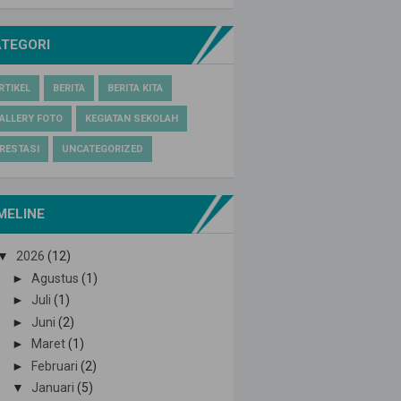
ATEGORI
RTIKEL
BERITA
BERITA KITA
ALLERY FOTO
KEGIATAN SEKOLAH
RESTASI
UNCATEGORIZED
MELINE
▼
2026
(12)
►
Agustus
(1)
►
Juli
(1)
►
Juni
(2)
►
Maret
(1)
►
Februari
(2)
▼
Januari
(5)