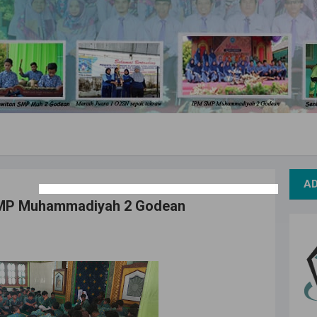
A
i SMP Muhammadiyah 2 Godean