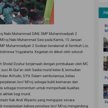
PA
Bi
M
Mi’roj Nabi Muhammad SAW, SMP Muhammadiyah 2
 Mi’roj Nabi Muhammad Saw pada Kamis, 15 Januari
 SMP Muhammadiyah 2 Godean beralamat di Sembuh Lor,
timewa Yogyakarta. Kegiatan ini diikuti oleh seluruh
lah Sholat Dzuhur berjamaah dengan pembukaan oleh MC
 suci Al-Qur’an oleh Saska murid kelas 8, kemudian
dan Arifudin, S.Pd. Dalam sambutannya, beliau
P
rjalanan Isro’ Mi’roj sebagai bukti keimanan dan
rta sebagai momentum untuk memperbaiki kualitas
 akhlak bagi murid.
Ustadz Kak Andi Wiyanto yang mengupas secara
S
ndi menjelaskan bahwa peristiwa Isro’ Mi’roj mengandung