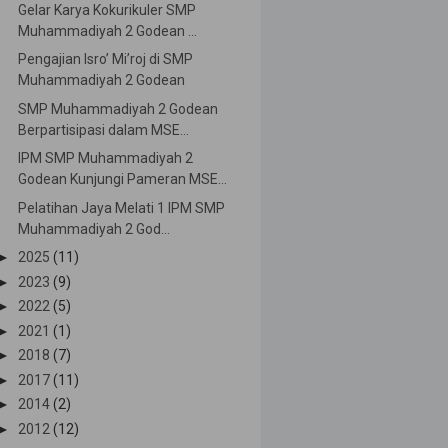
Gelar Karya Kokurikuler SMP
Muhammadiyah 2 Godean ...
Pengajian Isro’ Mi’roj di SMP
Muhammadiyah 2 Godean
SMP Muhammadiyah 2 Godean
Berpartisipasi dalam MSE...
IPM SMP Muhammadiyah 2
Godean Kunjungi Pameran MSE...
Pelatihan Jaya Melati 1 IPM SMP
Muhammadiyah 2 God...
►
2025
(11)
►
2023
(9)
►
2022
(5)
►
2021
(1)
►
2018
(7)
►
2017
(11)
►
2014
(2)
►
2012
(12)